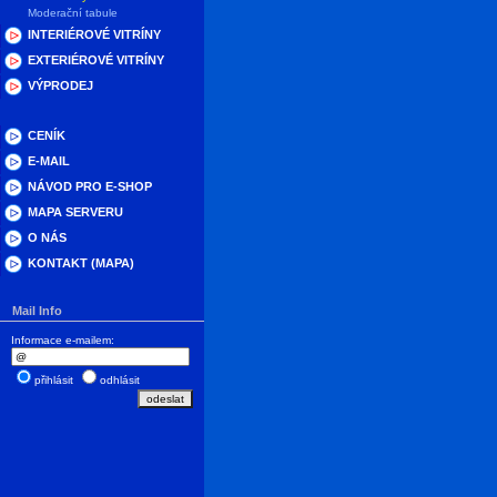
Moderační tabule
INTERIÉROVÉ VITRÍNY
EXTERIÉROVÉ VITRÍNY
VÝPRODEJ
CENÍK
E-MAIL
NÁVOD PRO E-SHOP
MAPA SERVERU
O NÁS
KONTAKT (MAPA)
Mail Info
Informace e-mailem:
přihlásit
odhlásit