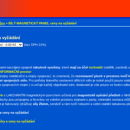
těny
> BÍLÝ MAGNETICKÝ PANEL ceny na vyžádání
 vyžádání
(bez DPH 21%)
nami navzájem spojené
tabulové systémy
, které
mají za účel
rozhradit
(oddělit, zaclonit)
 INFORMAČNÍ prostor
 stojny stabilizační a stojny spojovací, to znamená, že
rozestavení ploch v prostoru tvoří 
mi spojených stěn.
Pro potřeby liniového sestavení dělících stěn je nutné použít pouze stabi
ch a spojovacích stojen ) si určuje každý objednatel sám, dodavatel je zde pouze ve funkci od
le
s LAKOVANÝM magnetickým povrchem určená pro
magnetické
upínání předloh
s hlin
 plochy jsou propojeny a fixovány ve volném prostoru stojnami s panty, minimální sestava mů
m
je falcovaný (drážka)
síly 25mm,
sendvič a rám tvoří robustní a velmi stabilní tabulovou pl
a ceny na vyžádání
ry a ceny na vyžádání