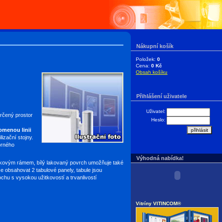
Nákupní košík
Položek:
0
Cena:
0 Kč
Obsah košíku
Přihlášení uživatele
Uživatel:
 určený prostor
Heslo:
lomenou linii
lizační stojny.
borného
Výhodná nabídka!
íkovým rámem, bílý lakovaný povrch umožňuje také
že obsahovat 2 tabulové panely, tabule jsou
ochu s vysokou užitkovostí a trvanlivostí
.
Vitríny VITINCOM®