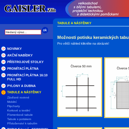
TABULE A NÁSTĚNKY
Možnosti potisku keramických tabul
Pro větší náhled klikněte na obrázek!
NOVINKY
AKČNÍ NABÍDKY
PŘÍSTROJOVÉ STOLKY
PROMÍTACÍ PLÁTNA
PROMÍTACÍ PLÁTNA 16:10
FULL HD
PYLONY A DUBNA
TABULE A NÁSTĚNKY
Závěsné rovinné
Mobilní
Flipcharty
Korkové a textilní
Písmenkové tabule
Tabule s potiskem
Příslušenství k tabulím