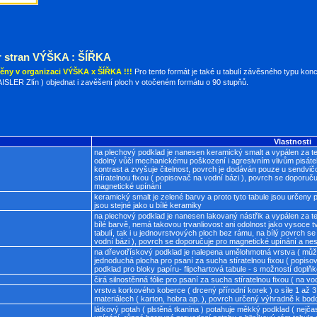
 stran VÝŠKA : ŠÍŘKA
ěny v organizaci VÝŠKA x ŠÍŘKA !!!
Pro tento formát je také u tabulí závěsného typu konc
SLER Zlín ) objednat i zavěšení ploch v otočeném formátu o 90 stupňů.
Vlastnosti
na plechový podklad je nanesen keramický smalt a vypálen za tep
odolný vůči mechanickému poškození i agresivním vlivům pisáte
kontrast a zvyšuje čitelnost, povrch je dodáván pouze u sendvič
stíratelnou fixou ( popisovač na vodní bázi ), povrch se doporuč
magnetické upínání
keramický smalt je zelené barvy a proto tyto tabule jsou určeny p
jsou stejné jako u bílé keramiky
na plechový podklad je nanesen lakovaný nástřik a vypálen za t
bílé barvě, nemá takovou trvanliovost ani odolnost jako vysoce 
tabulí, tak i u jednovrstvových ploch bez rámu, na bílý povrch se
vodní bázi ), povrch se doporučuje pro magnetické upínání a nes
na dřevotřískový podklad je nalepena umělohmotná vrstva ( může 
jednoduchá plocha pro psaní za sucha stíratelnou fixou ( popisov
podklad pro bloky papíru- flipchartová tabule - s možností doplňk
čirá silnostěnná fólie pro psaní za sucha stíratelnou fixou ( na v
vrstva korkového koberce ( drcený přírodní korek ) o síle 1 a
materiálech ( karton, hobra ap. ), povrch určený výhradně k bo
látkový potah ( plstěná tkanina ) potahuje měkký podklad ( nejča