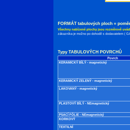
FORMÁT tabulových ploch = poměr
Všechny nabízené plochy jsou rozměrově uvád
zákazníka je možno po dohodě s dodavatelem ( GAI
Typy TABULOVÝCH POVRCHŮ
Povrch
KERAMICKÝ BÍLÝ - magnetický
KERAMICKÝ ZELENÝ - magnetický
LAKOVANÝ - magnetický
PLASTOVÝ BÍLÝ - NEmagnetický
PSACÍ FÓLIE - NEmagnetický
KORKOVÝ
TEXTILNÍ