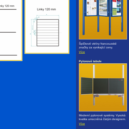
Špičkové vitríny francouzské
značky za vynikající ceny.
Více
Pylonové tabule
Moderní pylonové systémy. Vysoká
kvalita umocněná čistým designem.
Více