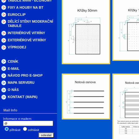
TABULE levné - ECONOMY
FIXY A HOUBY NA BT
EUROCLIP
DĚLÍCÍ STĚNY MODERAČNÍ
TABULE
INTERIÉROVÉ VITRÍNY
EXTERIÉROVÉ VITRÍNY
VÝPRODEJ
CENÍK
E-MAIL
NÁVOD PRO E-SHOP
MAPA SERVERU
O NÁS
KONTAKT (MAPA)
Mail Info
Informace e-mailem:
přihlásit
odhlásit