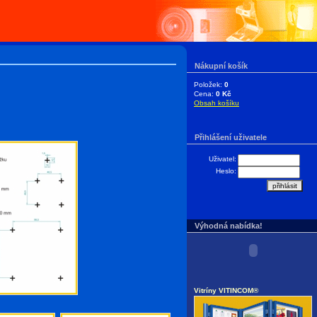
Nákupní košík
Položek:
0
Cena:
0 Kč
Obsah košíku
Přihlášení uživatele
Uživatel:
Heslo:
Výhodná nabídka!
.
Vitríny VITINCOM®