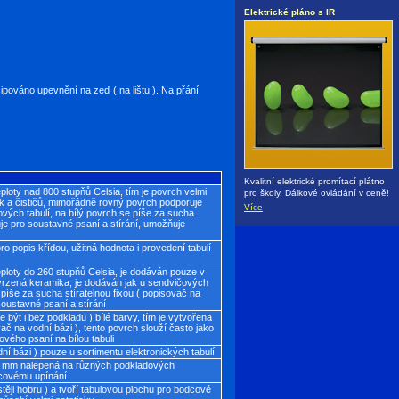
Elektrické pláno s IR
ipováno upevnění na zeď ( na lištu ). Na přání
Kvalitní elektrické promítací plátno
loty nad 800 stupňů Celsia, tím je povrch velmi
pro školy. Dálkové ovládání v ceně!
k a čističů, mimořádně rovný povrch podporuje
Více
ových tabulí, na bílý povrch se píše za sucha
uje pro soustavné psaní a stírání, umožňuje
ro popis křídou, užitná hodnota i provedení tabulí
eploty do 260 stupňů Celsia, je dodáván pouze v
tvrzená keramika, je dodáván jak u sendvičových
 píše za sucha stíratelnou fixou ( popisovač na
oustavné psaní a stírání
být i bez podkladu ) bílé barvy, tím je vytvořena
ač na vodní bázi ), tento povrch slouží často jako
ového psaní na bílou tabuli
odní bázi ) pouze u sortimentu elektronických tabulí
ž 3 mm nalepená na různých podkladových
dcovému upínání
stěji hobru ) a tvoří tabulovou plochu pro bodcové