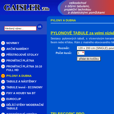
PYLONY A DUBNA
PYLONOVÉ TABULE za velmi nízké
Sestavy pylonových tabulí, s vícevrstvým kera
fixem nebo křídou. Rám z matného eloxovaného hli
NOVINKY
Rozměr:
AKČNÍ NABÍDKY
Počet kusů:
PŘÍSTROJOVÉ STOLKY
PROMÍTACÍ PLÁTNA
PROMÍTACÍ PLÁTNA 16:10
FULL HD
PYLONY A DUBNA
TABULE A NÁSTĚNKY
TABULE levné - ECONOMY
FIXY A HOUBY NA BT
EUROCLIP
DĚLÍCÍ STĚNY MODERAČNÍ
TABULE