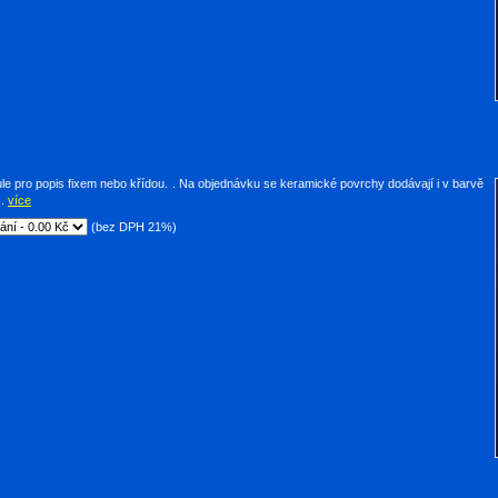
le pro popis fixem nebo křídou. . Na objednávku se keramické povrchy dodávají i v barvě
..
více
(bez DPH 21%)