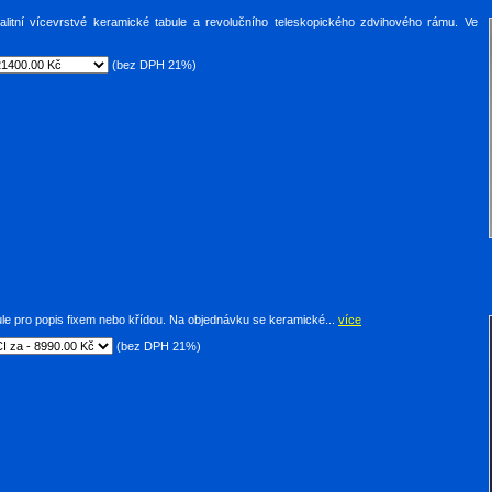
tní vícevrstvé keramické tabule a revolučního teleskopického zdvihového rámu. Ve
(bez DPH 21%)
le pro popis fixem nebo křídou. Na objednávku se keramické...
více
(bez DPH 21%)