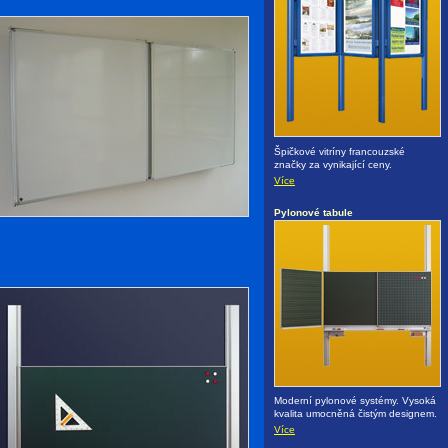
Špičkové vitríny francouzské
značky za vynikající ceny.
Více
Pylonové tabule
Moderní pylonové systémy. Vysoká
kvalita umocněná čistým designem.
Více