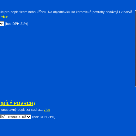
ule pro popis fixem nebo křídou. Na objednávku se keramické povrchy dodávají i v barvě
.
více
(bez DPH 21%)
 (BÍLÝ POVRCH)
soustavný popis za sucha...
více
(bez DPH 21%)