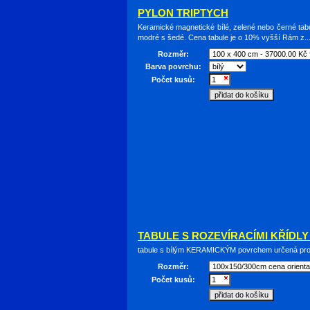
PYLON TRIPTYCH
Keramické magnetické bílé, zelené nebo černé tab
modré s šedé. Cena tabule je o 10% vyšší Rám z..
Rozměr:
Barva povrchu:
Počet kusů:
TABULE S ROZEVÍRACÍMI KŘÍDLY
tabule s bílým KERAMICKÝM povrchem určená pro 
Rozměr:
Počet kusů: