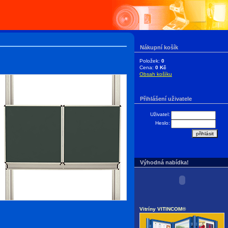
Nákupní košík
Položek:
0
Cena:
0 Kč
Obsah košíku
Přihlášení uživatele
Uživatel:
Heslo:
Výhodná nabídka!
.
Vitríny VITINCOM®