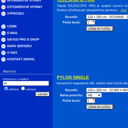
TELESCOPIC PRO
INTERIÉROVÉ VITRÍNY
Tabule TELESCOPIC PRO je spojení vysoce kvali
EXTERIÉROVÉ VITRÍNY
školství představuje nástupnickou generaci...
více
VÝPRODEJ
Rozměr:
Počet kusů:
CENÍK
E-MAIL
NÁVOD PRO E-SHOP
MAPA SERVERU
O NÁS
KONTAKT (MAPA)
Mail Info
PYLON SINGLE
Informace e-mailem:
Keramické magnetické bílé, zelené nebo černé tabu
přihlásit
odhlásit
Rozměr:
Barva povrchu:
Počet kusů: