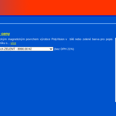
 ceny
mickým magnetickým povrchem výrobce PolyVision v bílé nebo zelené barva pro popis
níku s...
více
(bez DPH 21%)