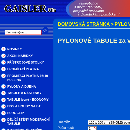
DOMOVSKÁ STRÁNKA
> PYLON
PYLONOVÉ TABULE za ve
NOVINKY
AKČNÍ NABÍDKY
PŘÍSTROJOVÉ STOLKY
PROMÍTACÍ PLÁTNA
PROMÍTACÍ PLÁTNA 16:10
FULL HD
PYLONY A DUBNA
TABULE A NÁSTĚNKY
TABULE levné - ECONOMY
FIXY A HOUBY NA BT
EUROCLIP
DĚLÍCÍ STĚNY MODERAČNÍ
Rozměr:
TABULE
Počet kusů: