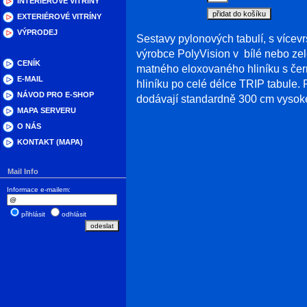
INTERIÉROVÉ VITRÍNY
EXTERIÉROVÉ VITRÍNY
VÝPRODEJ
Sestavy pylonových tabulí, s víc
výrobce PolyVision v bílé nebo ze
CENÍK
matného eloxovaného hliníku s čer
E-MAIL
hliníku po celé délce TRIP tabule.
NÁVOD PRO E-SHOP
dodávají standardně 300 cm vysoké
MAPA SERVERU
O NÁS
KONTAKT (MAPA)
Mail Info
Informace e-mailem:
přihlásit
odhlásit