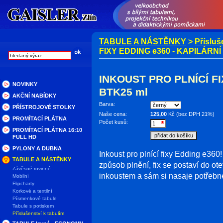
TABULE A NÁSTĚNKY
>
Přísluš
FIXY EDDING e360 - KAPILÁRNÍ
INKOUST PRO PLNÍCÍ FI
NOVINKY
BTK25 ml
AKČNÍ NABÍDKY
Barva:
PŘÍSTROJOVÉ STOLKY
Naše cena:
125,00
Kč (bez DPH 21%)
PROMÍTACÍ PLÁTNA
Počet kusů:
PROMÍTACÍ PLÁTNA 16:10
FULL HD
PYLONY A DUBNA
Inkoust pro plnící fixy Edding e360! 
TABULE A NÁSTĚNKY
způsob plnění, fix se postaví do ot
Závěsné rovinné
inkoustem a sám si nasaje potřebn
Mobilní
Flipcharty
Korkové a textilní
Písmenkové tabule
Tabule s potiskem
Příslušenství k tabulím