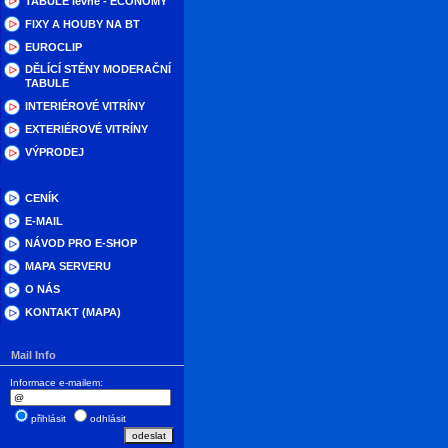
TABULE levné - ECONOMY
FIXY A HOUBY NA BT
EUROCLIP
DĚLÍCÍ STĚNY MODERAČNÍ
TABULE
INTERIÉROVÉ VITRÍNY
EXTERIÉROVÉ VITRÍNY
VÝPRODEJ
CENÍK
E-MAIL
NÁVOD PRO E-SHOP
MAPA SERVERU
O NÁS
KONTAKT (MAPA)
Mail Info
Informace e-mailem:
přihlásit
odhlásit