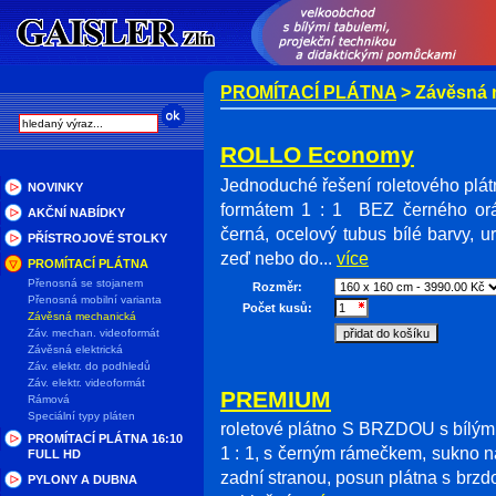
PROMÍTACÍ PLÁTNA
> Závěsná 
ROLLO Economy
Jednoduché řešení roletového plát
NOVINKY
formátem 1 : 1 BEZ černého orá
AKČNÍ NABÍDKY
černá, ocelový tubus bílé barvy, 
PŘÍSTROJOVÉ STOLKY
zeď nebo do...
více
PROMÍTACÍ PLÁTNA
Přenosná se stojanem
Rozměr:
Přenosná mobilní varianta
Počet kusů:
Závěsná mechanická
Záv. mechan. videoformát
Závěsná elektrická
Záv. elektr. do podhledů
Záv. elektr. videoformát
PREMIUM
Rámová
Speciální typy pláten
roletové plátno S BRZDOU s bílý
PROMÍTACÍ PLÁTNA 16:10
1 : 1, s černým rámečkem, sukno na
FULL HD
zadní stranou, posun plátna s brzd
PYLONY A DUBNA