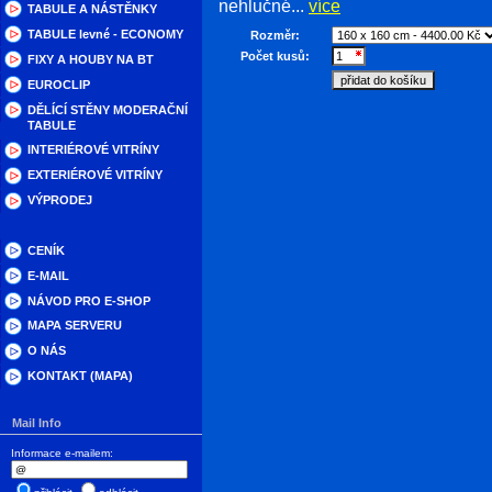
nehlučné...
více
TABULE A NÁSTĚNKY
TABULE levné - ECONOMY
Rozměr:
Počet kusů:
FIXY A HOUBY NA BT
EUROCLIP
DĚLÍCÍ STĚNY MODERAČNÍ
TABULE
INTERIÉROVÉ VITRÍNY
EXTERIÉROVÉ VITRÍNY
VÝPRODEJ
CENÍK
E-MAIL
NÁVOD PRO E-SHOP
MAPA SERVERU
O NÁS
KONTAKT (MAPA)
Mail Info
Informace e-mailem: