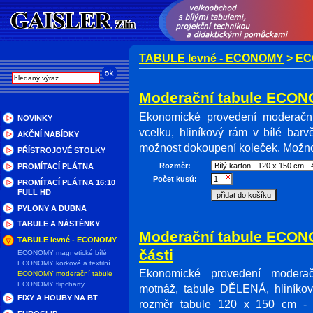
TABULE levné - ECONOMY
> EC
Moderační tabule ECON
Ekonomické provedení moderační
NOVINKY
vcelku, hliníkový rám v bílé bar
AKČNÍ NABÍDKY
možnost dokoupení koleček. Možnost
PŘÍSTROJOVÉ STOLKY
Rozměr:
PROMÍTACÍ PLÁTNA
Počet kusů:
PROMÍTACÍ PLÁTNA 16:10
FULL HD
PYLONY A DUBNA
TABULE A NÁSTĚNKY
Moderační tabule ECON
TABULE levné - ECONOMY
části
ECONOMY magnetické bílé
ECONOMY korkové a textilní
Ekonomické provedení moderač
ECONOMY moderační tabule
ECONOMY flipcharty
motnáž, tabule DĚLENÁ, hliníkov
FIXY A HOUBY NA BT
rozměr tabule 120 x 150 cm - 