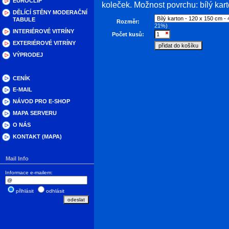
EUROCLIP
koleček. Možnost povrchu: bílý kart
DĚLÍCÍ STĚNY MODERAČNÍ
TABULE
Rozměr:
21%)
INTERIÉROVÉ VITRÍNY
Počet kusů:
EXTERIÉROVÉ VITRÍNY
VÝPRODEJ
CENÍK
E-MAIL
NÁVOD PRO E-SHOP
MAPA SERVERU
O NÁS
KONTAKT (MAPA)
Mail Info
Informace e-mailem:
přihlásit
odhlásit