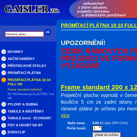
PROMÍTACÍ PLÁTNA 16:10 FUL
UPOZORNĚNÍ!
CENÍK RÁMOVÝCH P
NOVINKY
PROJEKCI VE FORMÁT
AKČNÍ NABÍDKY
VYŽÁDÁNÍ!
PŘÍSTROJOVÉ STOLKY
PROMÍTACÍ PLÁTNA
PROMÍTACÍ PLÁTNA 16:10
FULL HD
Frame standard 200 x 
Frame standard (přední)
RF PROfessional ELECTRIC Full
Projekční plocha vypnutá v čern
HD
tloušťce 5 cm ze zadní strany 
PYLONY A DUBNA
rámové plátno je určeno pro mon
TABULE A NÁSTĚNKY
více
TABULE levné - ECONOMY
Naše cena:
0,00
Kč (bez DPH 21%)
FIXY A HOUBY NA BT
Počet kusů:
EUROCLIP