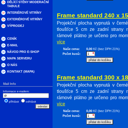
DĚLÍCÍ STĚNY MODERAČNÍ
TABULE
INTERIÉROVÉ VITRÍNY
Frame standard 240 x 
EXTERIÉROVÉ VITRÍNY
Projekční plocha vypnutá v čern
VÝPRODEJ
tloušťce 5 cm ze zadní strany 
rámové plátno je určeno pro mon
CENÍK
více
E-MAIL
Naše cena:
0,00
Kč (bez DPH 21%)
NÁVOD PRO E-SHOP
Počet kusů:
MAPA SERVERU
O NÁS
KONTAKT (MAPA)
Frame standard 300 x 
Mail Info
Projekční plocha vypnutá v čern
tloušťce 5 cm ze zadní strany 
Informace e-mailem:
rámové plátno je určeno pro mon
přihlásit
odhlásit
více
Naše cena:
0,00
Kč (bez DPH 21%)
Počet kusů: